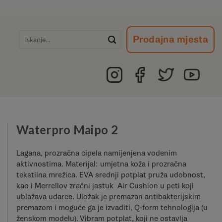
Išči:
Prodajna mjesta
Waterpro Maipo 2
Lagana, prozračna cipela namijenjena vodenim
aktivnostima. Materijal: umjetna koža i prozračna
tekstilna mrežica. EVA srednji potplat pruža udobnost,
kao i Merrellov zračni jastuk Air Cushion u peti koji
ublažava udarce. Uložak je premazan antibakterijskim
premazom i moguće ga je izvaditi, Q-form tehnologija (u
ženskom modelu). Vibram potplat, koji ne ostavlja