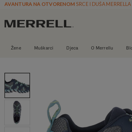
Skoči
AVANTURA NA OTVORENOM
SRCE I DUŠA MERRELLA
na
vsebino
Žene
Muškarci
Djeca
O Merrellu
Bl