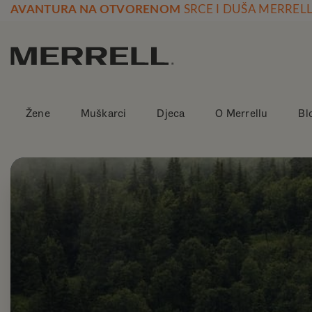
Skoči
AVANTURA NA OTVORENOM
SRCE I DUŠA MERREL
na
vsebino
Žene
Muškarci
Djeca
O Merrellu
Bl