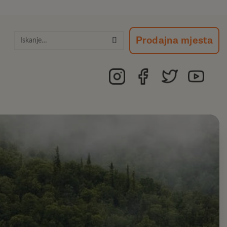
Išči:
Prodajna mjesta