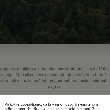
 dugom tradicijom u izradi planinarske obuće, koju su 1981.
stojanja, Merrell se smatra vodećim proizvođačem tehničk
 temelji na našoj baštini, mogućnostima i funkcionalnosti 
svijeta.
ednostavnu moć kretanja na otvorenom. Vjerujemo da je put za
i kako se krećete. Svi bismo trebali biti dobrodošli u prirodu 
Piškotke uporabljamo, da bi vam omogočili nemoteno in
prijetno uporabniško izkušnjo na naši spletni strani. Z