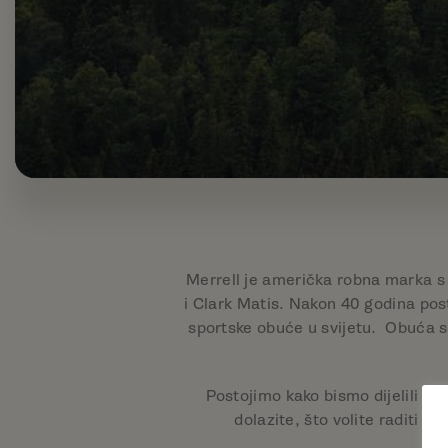
Merrell je američka robna marka s
i Clark Matis. Nakon 40 godina po
sportske obuće u svijetu. Obuća se
Postojimo kako bismo dijelili j
dolazite, što volite raditi il