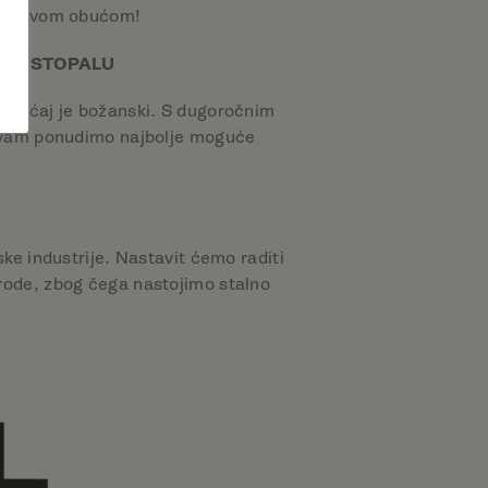
zdržljivom obućom!
UĆE STOPALU
 osjećaj je božanski. S dugoročnim
 vam ponudimo najbolje moguće
e industrije. Nastavit ćemo raditi
irode, zbog čega nastojimo stalno