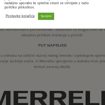
nuti ljude da se kreću u prirodi kvalitetnom, svestranom i i
nadaljno uporabo te spletne strani se strinjate z našo
politiko piškotkov.
RAŽIMO U PERFORMANSAMA I PRILAGODLJIVOSTI OB
Postavke kolačića
Sprejmi
o situaciji, često vrlo neobjašnjiva, ali kada je pronađemo
obući kombiniramo performanse i udobnost te mogućnost da
iskustvo prilikom kretanja u prirodi.
PUT NAPRIJED
 odnosu na održivi razvoj našeg brenda i cjelokupne sportsk
vizije za bolje sutra. U Merrellu vjerujemo u duboku moć pr
brinuti za svoj okoliš.