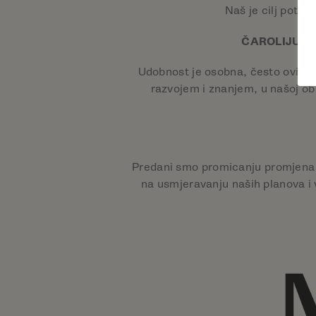
Naš je cilj potak
ČAROLIJU T
Udobnost je osobna, često ovisno 
razvojem i znanjem, u našoj 
Predani smo promicanju promjena u
na usmjeravanju naših planova i 