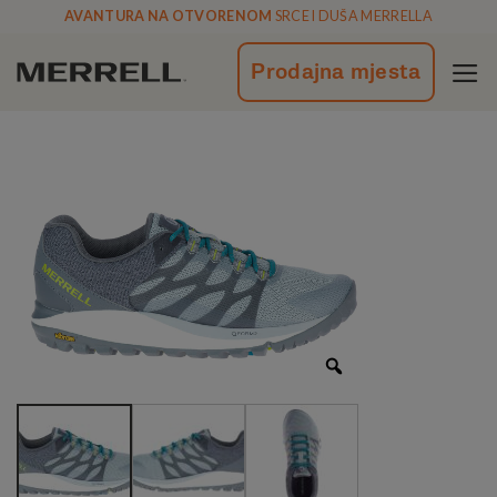
Skoči
AVANTURA NA OTVORENOM
SRCE I DUŠA MERRELLA
na
vsebino
Prodajna mjesta