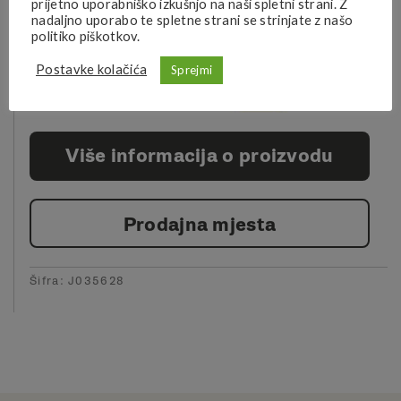
prijetno uporabniško izkušnjo na naši spletni strani. Z
nadaljno uporabo te spletne strani se strinjate z našo
Tehnologije
:
politiko piškotkov.
Postavke kolačića
Sprejmi
Više informacija o proizvodu
Prodajna mjesta
Šifra:
J035628