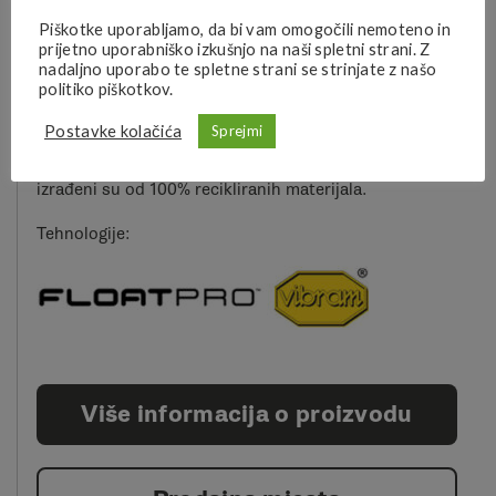
prihvat stopala. Dodatnu stabilnost daje torzijska ploča
Piškotke uporabljamo, da bi vam omogočili nemoteno in
Flex Plate koja je umetnuta duž cijelog međupotplata od
prijetno uporabniško izkušnjo na naši spletni strani. Z
pete do prstiju. Dodatnu amortizaciju i udobnost pri
nadaljno uporabo te spletne strani se strinjate z našo
politiko piškotkov.
svakom koraku pruža nova Float Pro pjena u
međupotplatu. Nova Vibram MegaGrip guma na potplatu
Postavke kolačića
Sprejmi
omogućuje izvrsno prianjanje i prilagodljivost na
različitim podlogama. Vezice, mrežasta podstava i uložak
izrađeni su od 100% recikliranih materijala.
Tehnologije:
Više informacija o proizvodu