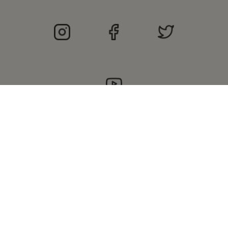
©
2021 Merrell.hr Vse pravice pridržane |
Opći
uvjeti nagradne igre
|
Zaštita osobnih podataka |