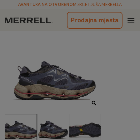
Skoči
AVANTURA NA OTVORENOM
SRCE I DUŠA MERRELLA
na
vsebino
Prodajna mjesta