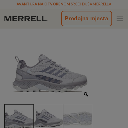
Skoči
AVANTURA NA OTVORENOM
SRCE I DUŠA MERRELLA
na
vsebino
Prodajna mjesta