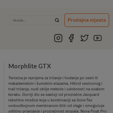
Išči:
Prodajna mjesta
Morphlite GTX
Tenisica je razvijena za trčanje i hodanje po cesti ili
makadamskim i šumskim stazama. Hibrid cestovnog i
trail trčanja, nudi obilje mekoće i udobnosti na svakom
koraku. Gornji dio se sastoji od prozračne Jacquard
tekstilne mrežice koja u kombinaciji sa Gore-Tex
vodoodbojnom membranom štiti od vlage i omogućuje
odlično prianjanje i prozračnost stopala. Nova Float Pro