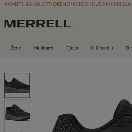
Skoči
AVANTURA NA OTVORENOM
SRCE I DUŠA MERRELLA
na
vsebino
Žene
Muškarci
Djeca
O Merrellu
Bl