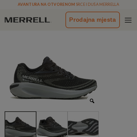
Skoči
AVANTURA NA OTVORENOM
SRCE I DUŠA MERRELLA
na
vsebino
Prodajna mjesta