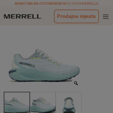
Skoči
AVANTURA NA OTVORENOM
SRCE I DUŠA MERRELLA
na
vsebino
Prodajna mjesta