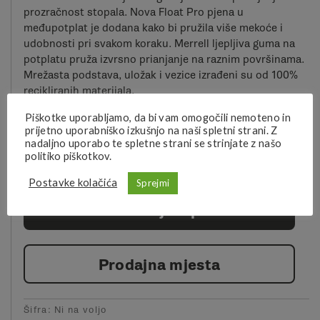
prozračnost stopala. Nova Float Pro pjena u
međupotplat je dodana kako bi pružila više mekoće i
udobnosti pri svakom koraku. Merrell ljepljiva guma na
potplatu pruža izvrsno prianjanje na raznim površinama.
Mrežasta podstava, uložak i vezice izrađeni su od 100%
recikliranih materijala.
POČISTI
Piškotke uporabljamo, da bi vam omogočili nemoteno in
: WHITE/FROST BLUE
boja
prijetno uporabniško izkušnjo na naši spletni strani. Z
nadaljno uporabo te spletne strani se strinjate z našo
politiko piškotkov.
Postavke kolačića
Sprejmi
Više informacija o proizvodu
Prodajna mjesta
Šifra:
Ni na voljo