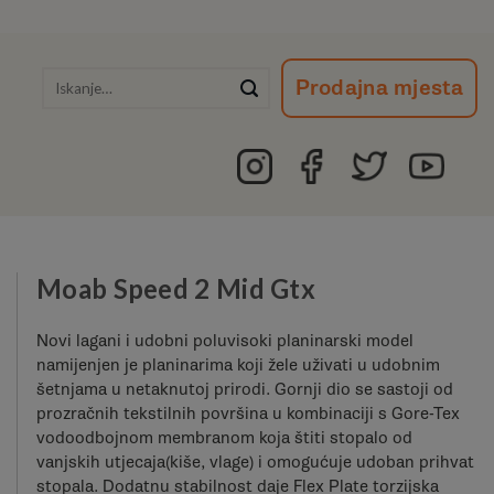
Išči:
Prodajna mjesta
Moab Speed 2 Mid Gtx
Novi lagani i udobni poluvisoki planinarski model
namijenjen je planinarima koji žele uživati ​​u udobnim
šetnjama u netaknutoj prirodi. Gornji dio se sastoji od
prozračnih tekstilnih površina u kombinaciji s Gore-Tex
vodoodbojnom membranom koja štiti stopalo od
vanjskih utjecaja(kiše, vlage) i omogućuje udoban prihvat
stopala. Dodatnu stabilnost daje Flex Plate torzijska