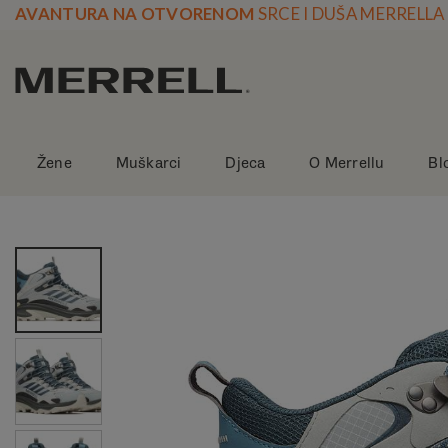
Skoči
AVANTURA NA OTVORENOM
SRCE I DUŠA MERRELLA
na
vsebino
Žene
Muškarci
Djeca
O Merrellu
Bl