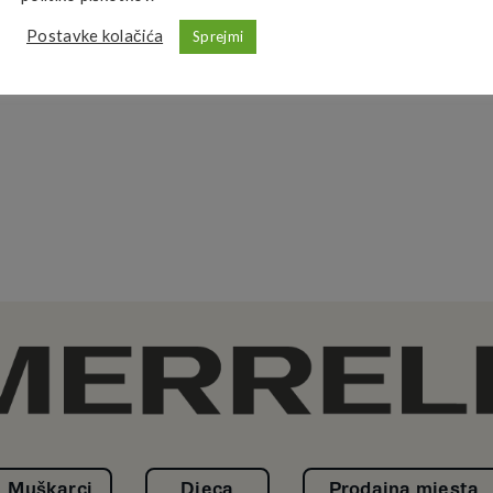
Postavke kolačića
Sprejmi
Muškarci
Djeca
Prodajna mjesta