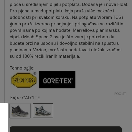
ploča u središnjem dijelu potplata. Dodana je i nova Float
Pro pjena u međupotplatu koja pruža više mekoće i
udobnosti pri svakom koraku. Na potplatu Vibram TC5+
guma pruža izvrsno prianjanje i prilagođava se različitim
površinama po kojima hodate. Merrellova planinarska
cipela Moab Speed ​​​​2 sve je što vam je potrebno da
budete brzi na usponu i dovoljno stabilni na spustu u
planinama. Vezice, mrežasta podstava i uložak izrađeni
su od 100% recikliranih materijala.
Tehnologije:
POČISTI
: CALCITE
boja