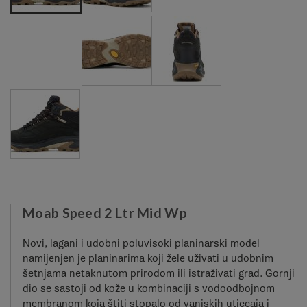
Moab Speed 2 Ltr Mid Wp
Novi, lagani i udobni poluvisoki planinarski model
namijenjen je planinarima koji žele uživati ​​u udobnim
šetnjama netaknutom prirodom ili istraživati ​​grad. Gornji
dio se sastoji od kože u kombinaciji s vodoodbojnom
membranom koja štiti stopalo od vanjskih utjecaja i