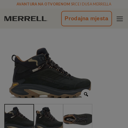
Skoči
AVANTURA NA OTVORENOM
SRCE I DUŠA MERRELLA
na
vsebino
Prodajna mjesta