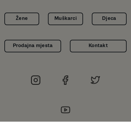
Žene
Muškarci
Djeca
Prodajna mjesta
Kontakt