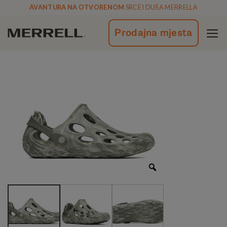
Skoči
AVANTURA NA OTVORENOM
SRCE I DUŠA MERRELLA
na
vsebino
Prodajna mjesta