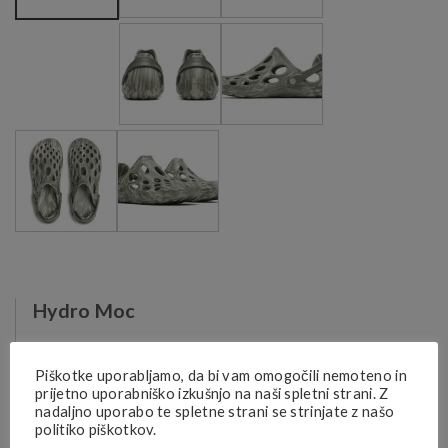
Hydro Moc
Lagana, prozračna zatvorena sandala namijenjena je
Piškotke uporabljamo, da bi vam omogočili nemoteno in
raznim aktivnostima na otvorenom (pogodna i za
prijetno uporabniško izkušnjo na naši spletni strani. Z
aktivnosti u vodi). Gornji dio se sastoji od lagane EVA
nadaljno uporabo te spletne strani se strinjate z našo
pjene koja udobno pristaje uz nogu. Međupotplat i donji
politiko piškotkov.
potplat u kombinaciji EVA i BLOOM pjene pružaju