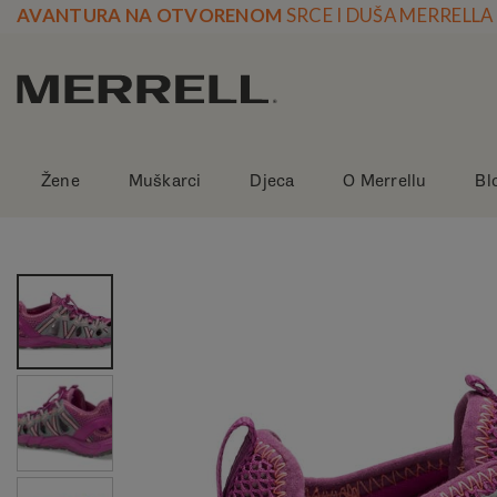
Skoči
AVANTURA NA OTVORENOM
SRCE I DUŠA MERRELLA
na
vsebino
Žene
Muškarci
Djeca
O Merrellu
Bl