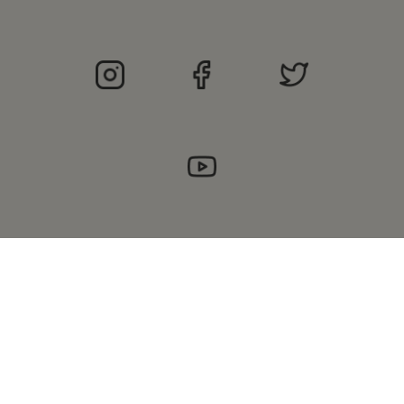
©
2021 Merrell.hr Vse pravice pridržane |
Opći