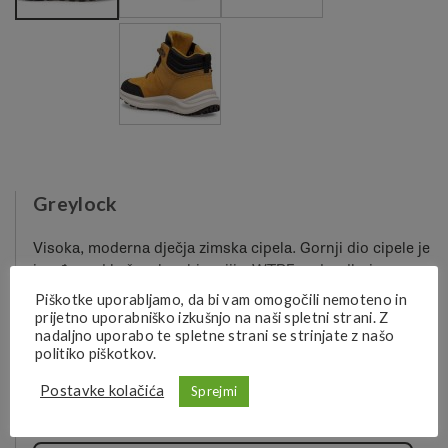
Greylock
Visoka, moderna dječja zimska cipela. Gornji dio cipele je
izrađen od kože u kombinaciji s WTPF vodoodbojnom
membranom koja osigurava da stopala ostanu suha. M-
Piškotke uporabljamo, da bi vam omogočili nemoteno in
Select GRIP guma na potplatu prilagođava se tlu i nudi
prijetno uporabniško izkušnjo na naši spletni strani. Z
nadaljno uporabo te spletne strani se strinjate z našo
dobro prianjanje.
politiko piškotkov.
Više informacija o proizvodu
Postavke kolačića
Sprejmi