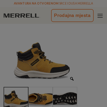
Skoči
AVANTURA NA OTVORENOM
SRCE I DUŠA MERRELLA
na
vsebino
Prodajna mjesta