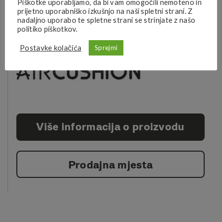
Piškotke uporabljamo, da bi vam omogočili nemoteno in
uložak. Potplat se sastoji od Merrell ljepljive gume, koja
prijetno uporabniško izkušnjo na naši spletni strani. Z
osigurava dobro prianjanje na različitim podlogama.
nadaljno uporabo te spletne strani se strinjate z našo
politiko piškotkov.
Tehnologije:
Postavke kolačića
Sprejmi
Više informacija o proizvodu
Prodajna mjesta