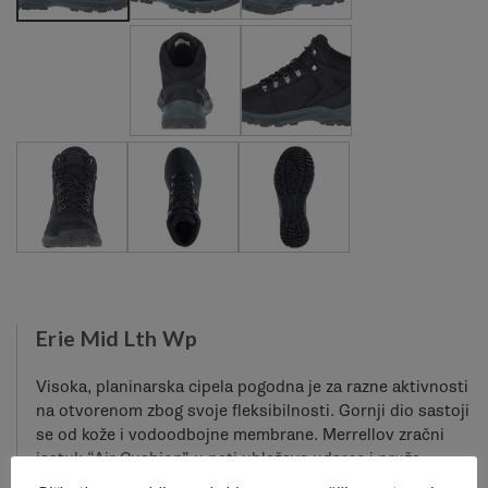
Erie Mid Lth Wp
Visoka, planinarska cipela pogodna je za razne aktivnosti
na otvorenom zbog svoje fleksibilnosti. Gornji dio sastoji
se od kože i vodoodbojne membrane. Merrellov zračni
jastuk “Air Cushion” u peti ublažava udarce i pruža
cjelodnevnu udobnost na svakom koraku. Uklonjivi