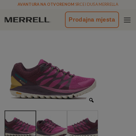
Skoči
AVANTURA NA OTVORENOM
SRCE I DUŠA MERRELLA
na
vsebino
Prodajna mjesta