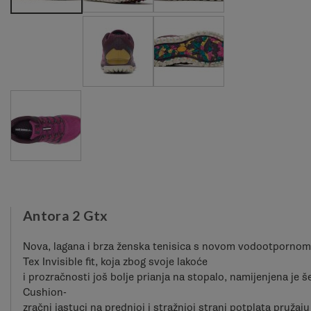
Antora 2 Gtx
Nova, lagana i brza ženska tenisica s novom vodootporn
Tex Invisible fit, koja zbog svoje lakoće
i prozračnosti još bolje prianja na stopalo, namijenjena je š
Cushion-
zračni jastuci na prednjoj i stražnjoj strani potplata pruž