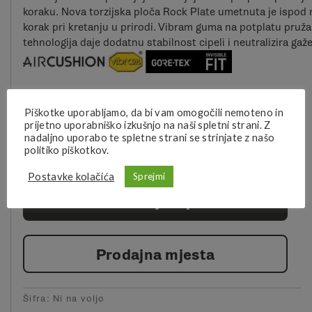
koraku. Nova torzijska ploča Rock Plate umetnuta je ispod 
korak pri kretanju u prirodi. Vibram guma na potplatu pruž
tehnologija daje dodatnu stabilnost cipeli i neutralizira ga
POČISTI
Piškotke uporabljamo, da bi vam omogočili nemoteno in
: Fuchsia
boja
prijetno uporabniško izkušnjo na naši spletni strani. Z
nadaljno uporabo te spletne strani se strinjate z našo
politiko piškotkov.
Postavke kolačića
Sprejmi
Više informacija o proizvodu
Prodajna mjesta
Šifra:
Ni na voljo