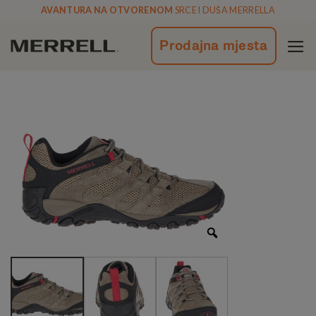
Skoči
AVANTURA NA OTVORENOM
SRCE I DUŠA MERRELLA
na
vsebino
Prodajna mjesta