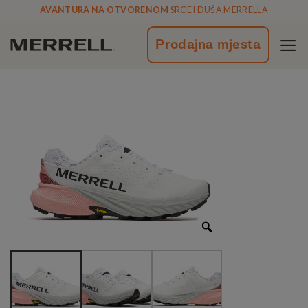
Skoči
AVANTURA NA OTVORENOM
SRCE I DUŠA MERRELLA
na
vsebino
Prodajna mjesta