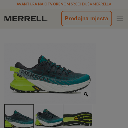
Skoči
AVANTURA NA OTVORENOM
SRCE I DUŠA MERRELLA
na
vsebino
Prodajna mjesta