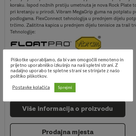
koraku. Ispod nožnih prstiju umetnuta je nova Rock Plate to
pri kretanju u prirodi. Vibram MegaGrip guma na potplatu pru
podlogama. FlexConnect tehnologija u prednjem dijelu potpl
trčimo. Zaštitna kapica u prednjem dijelu tenisice za trail t
Tehnologije
:
Piškotke uporabljamo, da bi vam omogočili nemoteno in
prijetno uporabniško izkušnjo na naši spletni strani. Z
POČISTI
nadaljno uporabo te spletne strani se strinjate z našo
: Jade
boja
politiko piškotkov.
Postavke kolačića
Sprejmi
Više informacija o proizvodu
Prodajna mjesta