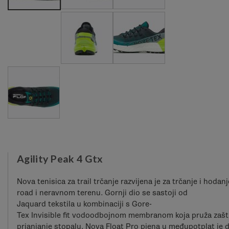
Agility Peak 4 Gtx
Nova tenisica za trail trčanje razvijena je za trčanje i hodanj
road i neravnom terenu. Gornji dio se sastoji od
Jaquard tekstila u kombinaciji s Gore-
Tex Invisible fit vodoodbojnom membranom koja pruža zašti
prianjanje stopalu. Nova Float Pro pjena u međupotplat je 